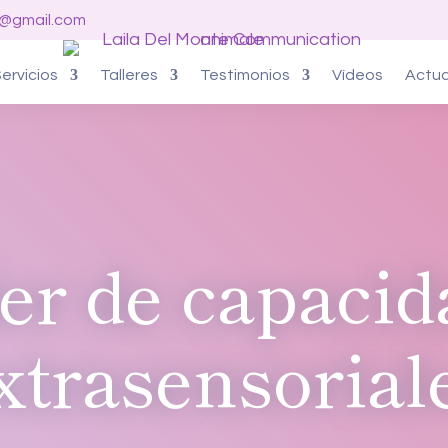
o@gmail.com
ervicios
Talleres
Testimonios
Vídeos
Actua
ler de capacid
xtrasensorial