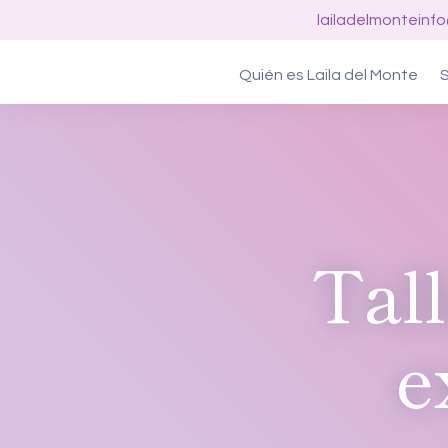
lailadelmonteinf
Quién es Laila del Monte
S
Tal
e