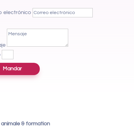
o electrónico
aje
=
Mandar
n animale & formation