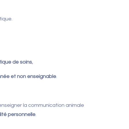
tique.
tique de soins
,
nnée et non enseignable
.
enseigner la communication animale
ité personnelle
.