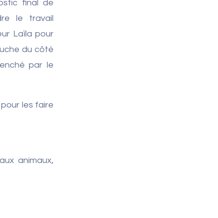
ostic final de
e le travail
ur Laïla pour
ouche du côté
lenché par le
pour les faire
 aux animaux,