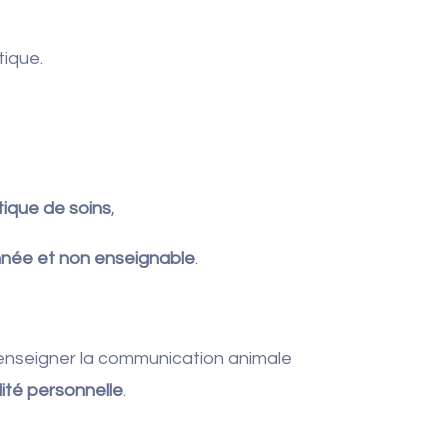
tique.
tique de soins
,
nnée et non enseignable
.
enseigner la communication animale
ité personnelle
.