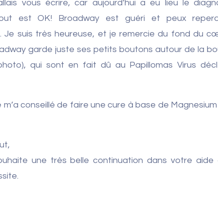
llais vous écrire, car aujourd’hui a eu lieu le diagn
out est OK! Broadway est guéri et peux reperdr
 Je suis très heureuse, et je remercie du fond du cœ
oadway garde juste ses petits boutons autour de la b
photo), qui sont en fait dû au Papillomas Virus déc
e m’a conseillé de faire une cure à base de Magnesium 
ut,
ouhaite une très belle continuation dans votre aide
site.