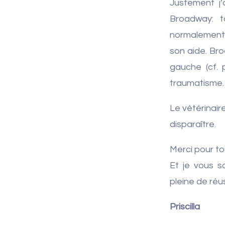
Justement j’a
Broadway: t
normalement.
son aide. Br
gauche (cf. 
traumatisme.
Le vétérinair
disparaître.
Merci pour to
Et je vous s
pleine de réus
Priscilla