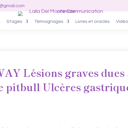
o@gmail.com
Stages
Témoignages
Livres et oracles
Vidé
Y Lésions graves dues à
e pitbull Ulcères gastriqu