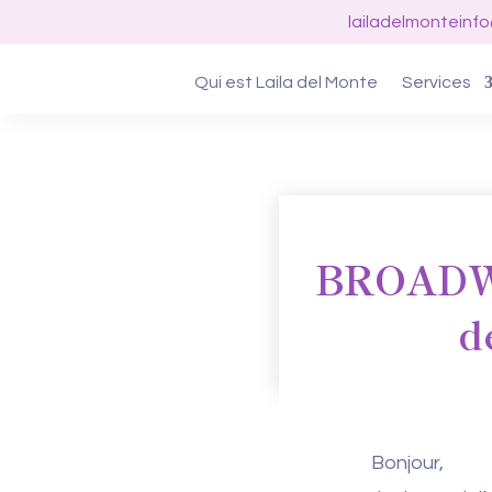
lailadelmonteinf
Qui est Laila del Monte
Services
BROADWA
d
Bonjour,