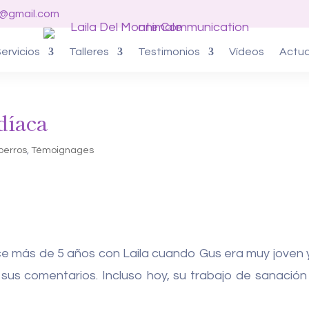
o@gmail.com
ervicios
Talleres
Testimonios
Vídeos
Actua
díaca
perros
,
Témoignages
e más de 5 años con Laila cuando Gus era muy joven y
 sus comentarios. Incluso hoy, su trabajo de sanació