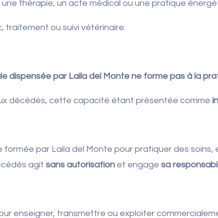
, une thérapie, un acte médical ou une pratique énergé
 traitement ou suivi vétérinaire.
e dispensée par Laila del Monte ne forme pas à la pra
aux décédés, cette capacité étant présentée comme
i
ormée par Laila del Monte pour pratiquer des soins, 
écédés agit
sans autorisation
et engage
sa responsabil
our enseigner, transmettre ou exploiter commercialeme