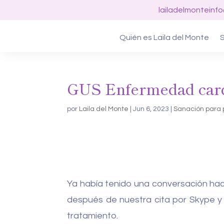
lailadelmonteinf
Quién es Laila del Monte
S
GUS Enfermedad car
por
Laila del Monte
|
Jun 6, 2023
|
Sanación para 
Ya había tenido una conversación hac
después de nuestra cita por Skype y
tratamiento.