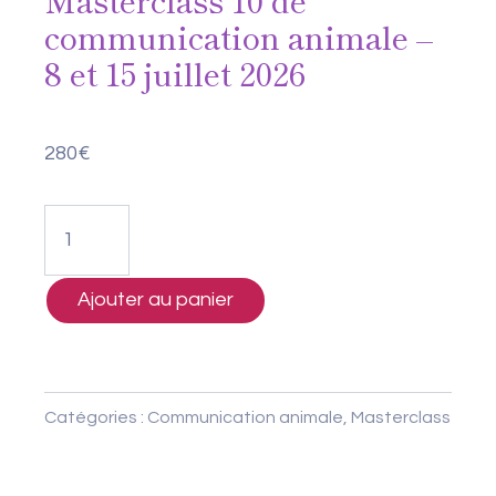
Masterclass 10 de
communication animale –
8 et 15 juillet 2026
280
€
quantité
de
Masterclass
Ajouter au panier
10
de
communication
Catégories :
Communication animale
,
Masterclass
animale
-