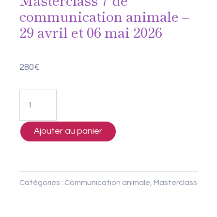
Masterclass 7 de
communication animale –
29 avril et 06 mai 2026
280
€
quantité
de
Masterclass
Ajouter au panier
7
de
communication
Catégories :
Communication animale
,
Masterclass
animale
–