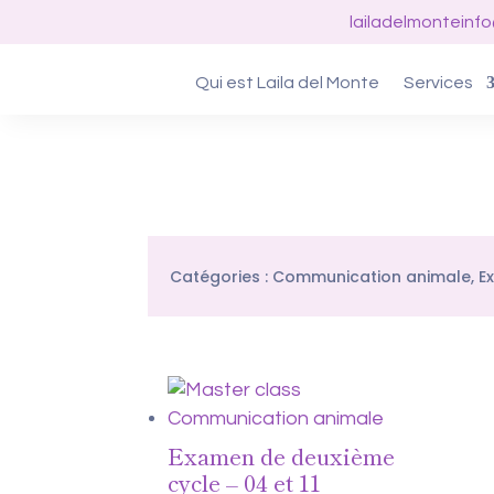
lailadelmonteinf
Qui est Laila del Monte
Services
Catégories :
Communication animale
,
E
Examen de deuxième
cycle – 04 et 11