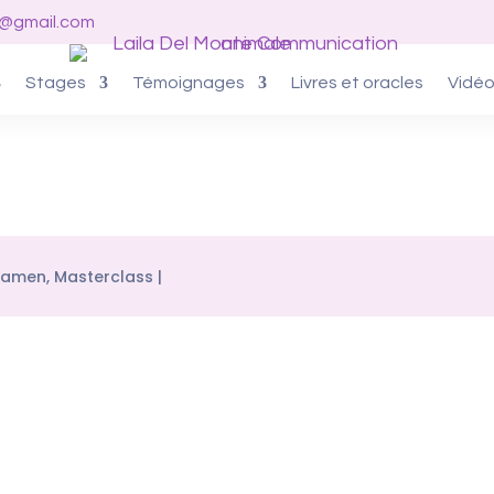
o@gmail.com
Stages
Témoignages
Livres et oracles
Vidé
xamen
,
Masterclass