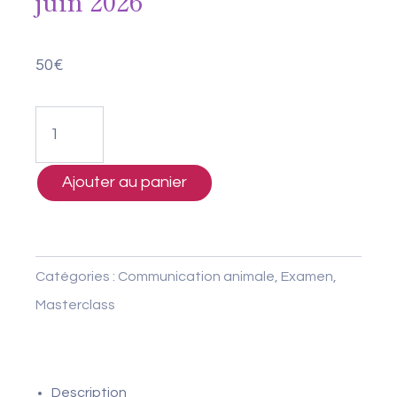
juin 2026
50
€
quantité
de
Examen
Ajouter au panier
du
1er
cycle
Catégories :
Communication animale
,
Examen
,
–
Masterclass
24
juin
2026
Description