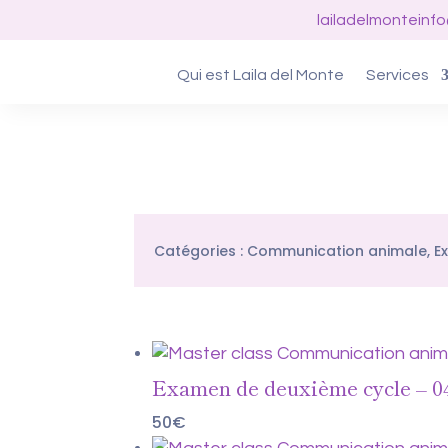
lailadelmonteinf
Qui est Laila del Monte
Services
Catégories :
Communication animale
,
E
Examen de deuxième cycle – 04
50
€