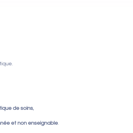
tique.
tique de soins
,
nnée et non enseignable
.