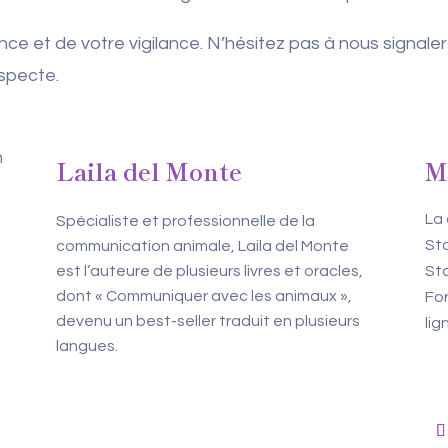
ce et de votre vigilance. N’hésitez pas à nous signale
specte.
Laila del Monte
M
La
Spécialiste et professionnelle de la
Sta
communication animale, Laila del Monte
est l’auteure de plusieurs livres et oracles,
Sta
dont « Communiquer avec les animaux »,
For
devenu un best-seller traduit en plusieurs
lig
langues.