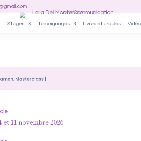
o@gmail.com
Stages
Témoignages
Livres et oracles
Vidé
xamen
,
Masterclass
 et 11 novembre 2026