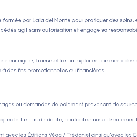
ormée par Laila del Monte pour pratiquer des soins, 
écédés agit
sans autorisation
et engage
sa responsabil
our enseigner, transmettre ou exploiter commercialeme
m à des fins promotionnelles ou financières.
sages ou demandes de paiement provenant de sources 
 suspecte. En cas de doute, contactez-nous directement
t avec les Éditions Véga / Trédaniel ainsi qu’avec les 