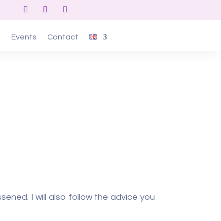
s
Events
Contact
ened. I will also follow the advice you