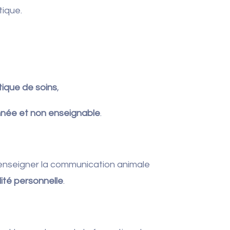
tique.
tique de soins
,
nnée et non enseignable
.
enseigner la communication animale
ité personnelle
.