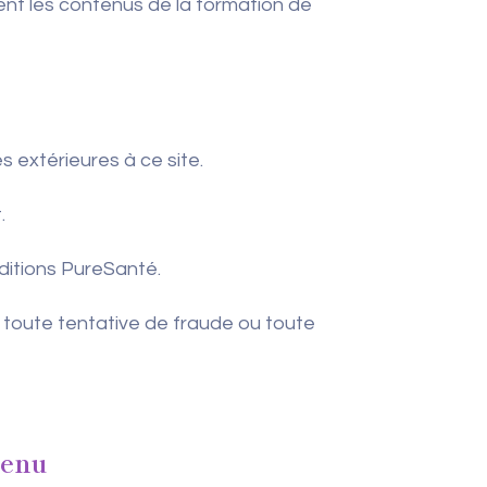
nt les contenus de la formation de
extérieures à ce site.
.
Éditions PureSanté.
r toute tentative de fraude ou toute
enu