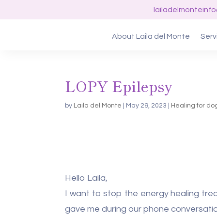
lailadelmonteinf
About Laila del Monte
Serv
LOPY Epilepsy
by
Laila del Monte
|
May 29, 2023
|
Healing for do
Hello Laila,
I want to stop the energy healing trea
gave me during our phone conversatio