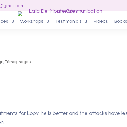
o@gmail.com
ices
Workshops
Testimonials
Videos
Book
gs
,
Témoignages
tments for Lopy, he is better and the attacks have less
n.