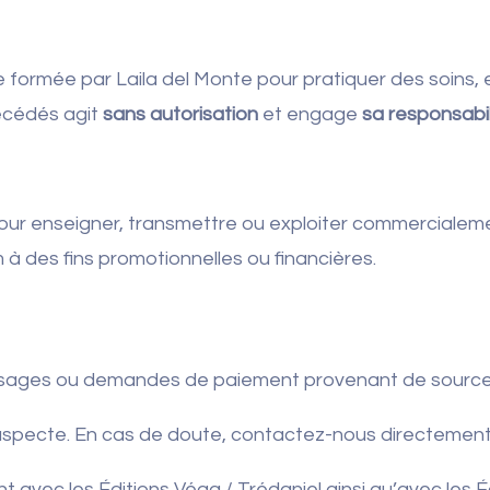
ormée par Laila del Monte pour pratiquer des soins, 
écédés agit
sans autorisation
et engage
sa responsabil
our enseigner, transmettre ou exploiter commercialeme
m à des fins promotionnelles ou financières.
sages ou demandes de paiement provenant de sources 
 suspecte. En cas de doute, contactez-nous directement
t avec les Éditions Véga / Trédaniel ainsi qu’avec les 