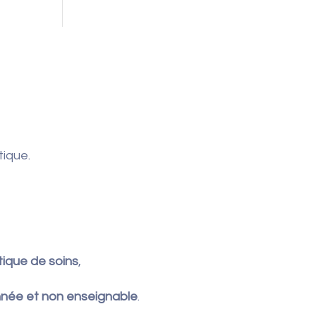
tique.
tique de soins
,
nnée et non enseignable
.