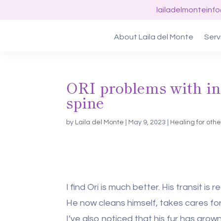
lailadelmonteinf
About Laila del Monte
Serv
ORI problems with int
spine
by
Laila del Monte
|
May 9, 2023
|
Healing for oth
I find Ori is much better. His transit is
He now cleans himself, takes cares fo
I’ve also noticed that his fur has gro