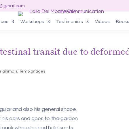
o@gmail.com
ices
Workshops
Testimonials
Videos
Book
estinal transit due to deforme
er animals
,
Témoignages
 regular and also his general shape.
r his ears and goes to the garden.
wn back where he had bald spots.